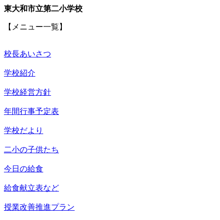
東大和市立第二小学校
【メニュー一覧】
校長あいさつ
学校紹介
学校経営方針
年間行事予定表
学校だより
二小の子供たち
今日の給食
給食献立表など
授業改善推進プラン