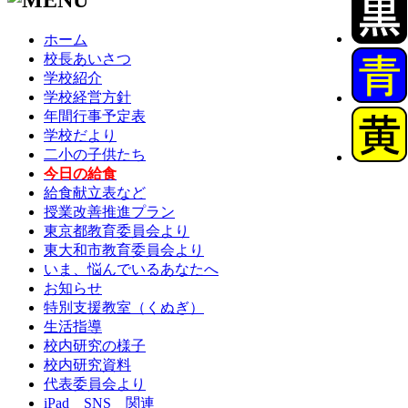
ホーム
校長あいさつ
学校紹介
学校経営方針
年間行事予定表
学校だより
二小の子供たち
今日の給食
給食献立表など
授業改善推進プラン
東京都教育委員会より
東大和市教育委員会より
いま、悩んでいるあなたへ
お知らせ
特別支援教室（くぬぎ）
生活指導
校内研究の様子
校内研究資料
代表委員会より
iPad SNS 関連