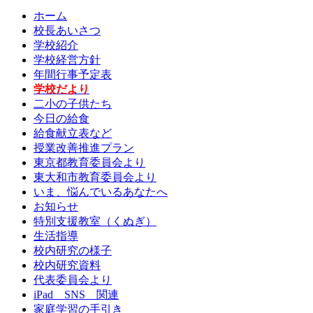
ホーム
校長あいさつ
学校紹介
学校経営方針
年間行事予定表
学校だより
二小の子供たち
今日の給食
給食献立表など
授業改善推進プラン
東京都教育委員会より
東大和市教育委員会より
いま、悩んでいるあなたへ
お知らせ
特別支援教室（くぬぎ）
生活指導
校内研究の様子
校内研究資料
代表委員会より
iPad SNS 関連
家庭学習の手引き