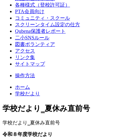
各種様式（登校許可証）
PTA会員向け
コミュニティ・スクール
スクリーンタイム設定の仕方
Qubena保護者レポート
二小SNSルール
図書ボランティア
アクセス
リンク集
サイトマップ
操作方法
ホーム
学校だより
学校だより‗夏休み直前号
学校だより‗夏休み直前号
令和８年度学校だより