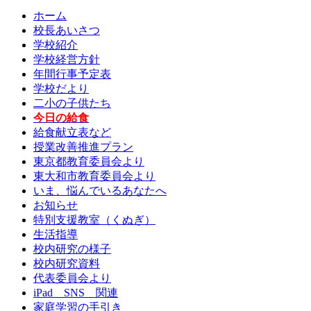
ホーム
校長あいさつ
学校紹介
学校経営方針
年間行事予定表
学校だより
二小の子供たち
今日の給食
給食献立表など
授業改善推進プラン
東京都教育委員会より
東大和市教育委員会より
いま、悩んでいるあなたへ
お知らせ
特別支援教室（くぬぎ）
生活指導
校内研究の様子
校内研究資料
代表委員会より
iPad SNS 関連
家庭学習の手引き