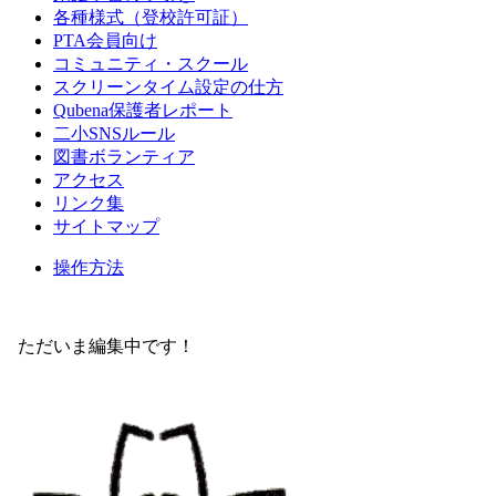
各種様式（登校許可証）
PTA会員向け
コミュニティ・スクール
スクリーンタイム設定の仕方
Qubena保護者レポート
二小SNSルール
図書ボランティア
アクセス
リンク集
サイトマップ
操作方法
ただいま編集中です！