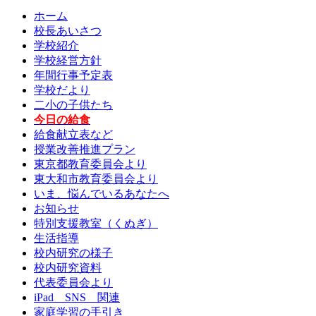
ホーム
校長あいさつ
学校紹介
学校経営方針
年間行事予定表
学校だより
二小の子供たち
今日の給食
給食献立表など
授業改善推進プラン
東京都教育委員会より
東大和市教育委員会より
いま、悩んでいるあなたへ
お知らせ
特別支援教室（くぬぎ）
生活指導
校内研究の様子
校内研究資料
代表委員会より
iPad SNS 関連
家庭学習の手引き