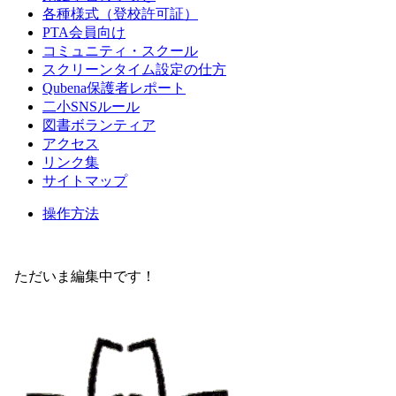
各種様式（登校許可証）
PTA会員向け
コミュニティ・スクール
スクリーンタイム設定の仕方
Qubena保護者レポート
二小SNSルール
図書ボランティア
アクセス
リンク集
サイトマップ
操作方法
ただいま編集中です！