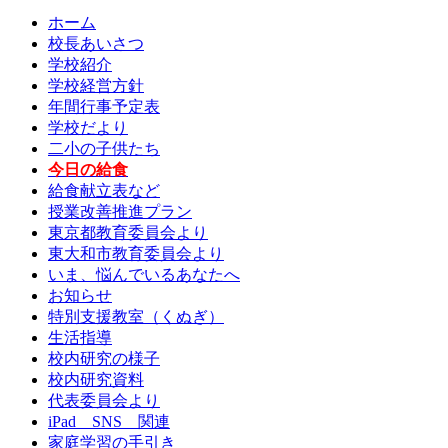
ホーム
校長あいさつ
学校紹介
学校経営方針
年間行事予定表
学校だより
二小の子供たち
今日の給食
給食献立表など
授業改善推進プラン
東京都教育委員会より
東大和市教育委員会より
いま、悩んでいるあなたへ
お知らせ
特別支援教室（くぬぎ）
生活指導
校内研究の様子
校内研究資料
代表委員会より
iPad SNS 関連
家庭学習の手引き