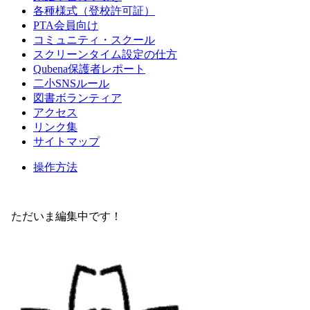
各種様式（登校許可証）
PTA会員向け
コミュニティ・スクール
スクリーンタイム設定の仕方
Qubena保護者レポート
二小SNSルール
図書ボランティア
アクセス
リンク集
サイトマップ
操作方法
ただいま編集中です！