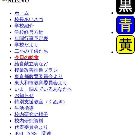
ホーム
校長あいさつ
学校紹介
学校経営方針
年間行事予定表
学校だより
二小の子供たち
今日の給食
給食献立表など
授業改善推進プラン
東京都教育委員会より
東大和市教育委員会より
いま、悩んでいるあなたへ
お知らせ
特別支援教室（くぬぎ）
生活指導
校内研究の様子
校内研究資料
代表委員会より
iPad SNS 関連