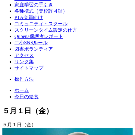
家庭学習の手引き
各種様式（登校許可証）
PTA会員向け
コミュニティ・スクール
スクリーンタイム設定の仕方
Qubena保護者レポート
二小SNSルール
図書ボランティア
アクセス
リンク集
サイトマップ
操作方法
ホーム
今日の給食
５月１日（金）
５月１日（金）