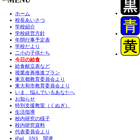
ホーム
校長あいさつ
学校紹介
学校経営方針
年間行事予定表
学校だより
二小の子供たち
今日の給食
給食献立表など
授業改善推進プラン
東京都教育委員会より
東大和市教育委員会より
いま、悩んでいるあなたへ
お知らせ
特別支援教室（くぬぎ）
生活指導
校内研究の様子
校内研究資料
代表委員会より
iPad SNS 関連