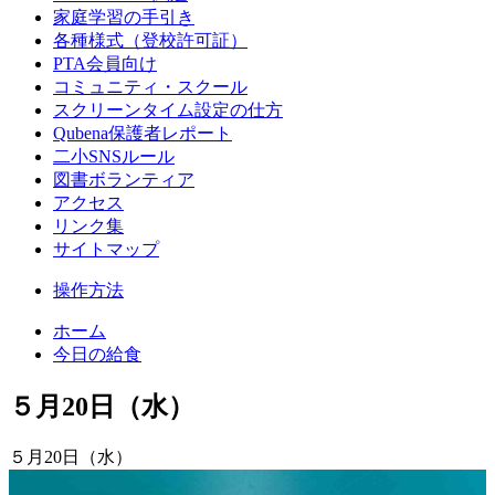
家庭学習の手引き
各種様式（登校許可証）
PTA会員向け
コミュニティ・スクール
スクリーンタイム設定の仕方
Qubena保護者レポート
二小SNSルール
図書ボランティア
アクセス
リンク集
サイトマップ
操作方法
ホーム
今日の給食
５月20日（水）
５月20日（水）