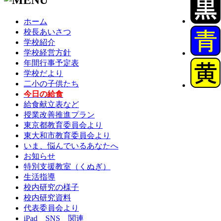
ホーム
校長あいさつ
学校紹介
学校経営方針
年間行事予定表
学校だより
二小の子供たち
今日の給食
給食献立表など
授業改善推進プラン
東京都教育委員会より
東大和市教育委員会より
いま、悩んでいるあなたへ
お知らせ
特別支援教室（くぬぎ）
生活指導
校内研究の様子
校内研究資料
代表委員会より
iPad SNS 関連