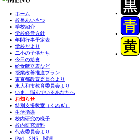
ホーム
校長あいさつ
学校紹介
学校経営方針
年間行事予定表
学校だより
二小の子供たち
今日の給食
給食献立表など
授業改善推進プラン
東京都教育委員会より
東大和市教育委員会より
いま、悩んでいるあなたへ
お知らせ
特別支援教室（くぬぎ）
生活指導
校内研究の様子
校内研究資料
代表委員会より
iPad SNS 関連