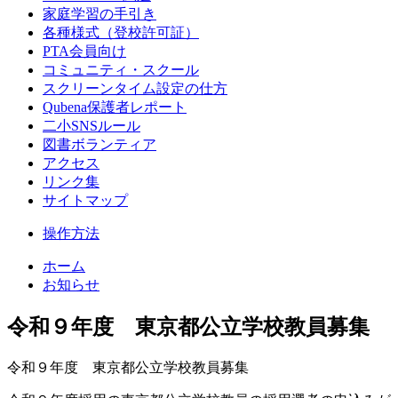
家庭学習の手引き
各種様式（登校許可証）
PTA会員向け
コミュニティ・スクール
スクリーンタイム設定の仕方
Qubena保護者レポート
二小SNSルール
図書ボランティア
アクセス
リンク集
サイトマップ
操作方法
ホーム
お知らせ
令和９年度 東京都公立学校教員募集
令和９年度 東京都公立学校教員募集