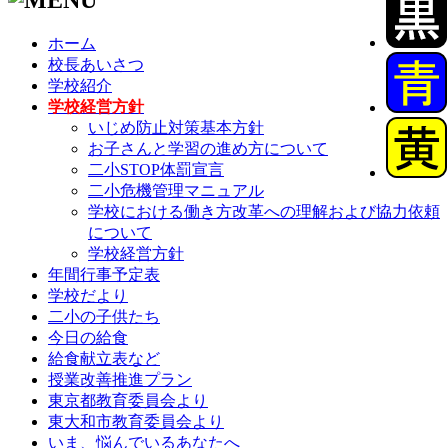
ホーム
校長あいさつ
学校紹介
学校経営方針
いじめ防止対策基本方針
お子さんと学習の進め方について
二小STOP体罰宣言
二小危機管理マニュアル
学校における働き方改革への理解および協力依頼
について
学校経営方針
年間行事予定表
学校だより
二小の子供たち
今日の給食
給食献立表など
授業改善推進プラン
東京都教育委員会より
東大和市教育委員会より
いま、悩んでいるあなたへ