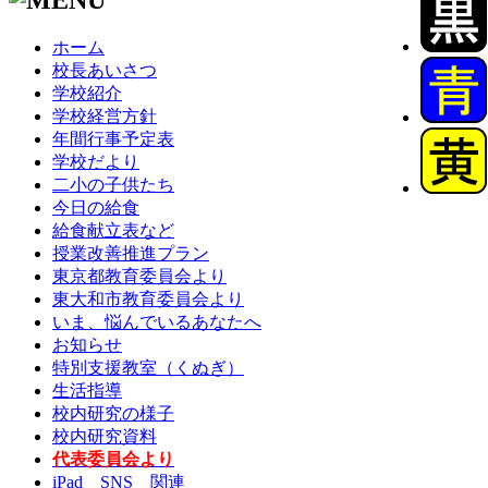
ホーム
校長あいさつ
学校紹介
学校経営方針
年間行事予定表
学校だより
二小の子供たち
今日の給食
給食献立表など
授業改善推進プラン
東京都教育委員会より
東大和市教育委員会より
いま、悩んでいるあなたへ
お知らせ
特別支援教室（くぬぎ）
生活指導
校内研究の様子
校内研究資料
代表委員会より
iPad SNS 関連