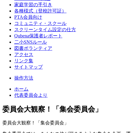
家庭学習の手引き
各種様式（登校許可証）
PTA会員向け
コミュニティ・スクール
スクリーンタイム設定の仕方
Qubena保護者レポート
二小SNSルール
図書ボランティア
アクセス
リンク集
サイトマップ
操作方法
ホーム
代表委員会より
委員会大観察！「集会委員会」
委員会大観察！「集会委員会」