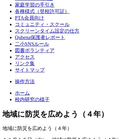
家庭学習の手引き
各種様式（登校許可証）
PTA会員向け
コミュニティ・スクール
スクリーンタイム設定の仕方
Qubena保護者レポート
二小SNSルール
図書ボランティア
アクセス
リンク集
サイトマップ
操作方法
ホーム
校内研究の様子
地域に防災を広めよう（４年）
地域に防災を広めよう（４年）