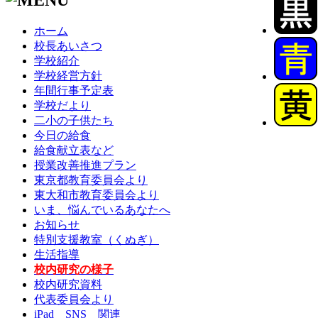
ホーム
校長あいさつ
学校紹介
学校経営方針
年間行事予定表
学校だより
二小の子供たち
今日の給食
給食献立表など
授業改善推進プラン
東京都教育委員会より
東大和市教育委員会より
いま、悩んでいるあなたへ
お知らせ
特別支援教室（くぬぎ）
生活指導
校内研究の様子
校内研究資料
代表委員会より
iPad SNS 関連