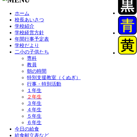
ホーム
校長あいさつ
学校紹介
学校経営方針
年間行事予定表
学校だより
二小の子供たち
専科
教員
朝の時間
特別支援教室（くぬぎ）
行事・特別活動
１年生
２年生
３年生
４年生
５年生
６年生
今日の給食
給食献立表など