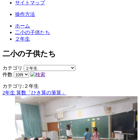
サイトマップ
操作方法
ホーム
二小の子供たち
２年生
二小の子供たち
カテゴリ
件数
カテゴリ:２年生
2年生 算数「ひき算の筆算」