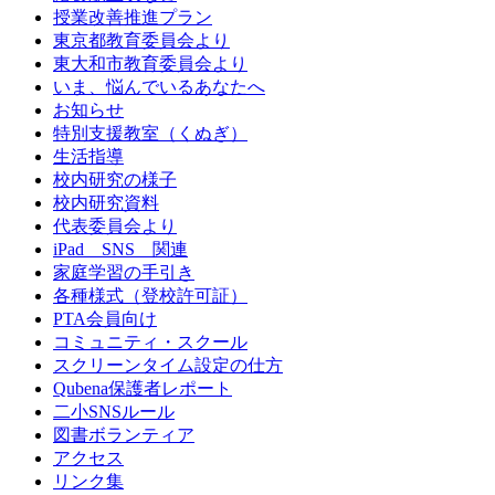
授業改善推進プラン
東京都教育委員会より
東大和市教育委員会より
いま、悩んでいるあなたへ
お知らせ
特別支援教室（くぬぎ）
生活指導
校内研究の様子
校内研究資料
代表委員会より
iPad SNS 関連
家庭学習の手引き
各種様式（登校許可証）
PTA会員向け
コミュニティ・スクール
スクリーンタイム設定の仕方
Qubena保護者レポート
二小SNSルール
図書ボランティア
アクセス
リンク集