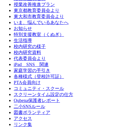
授業改善推進プラン
東京都教育委員会より
東大和市教育委員会より
いま、悩んでいるあなたへ
お知らせ
特別支援教室（くぬぎ）
生活指導
校内研究の様子
校内研究資料
代表委員会より
iPad SNS 関連
家庭学習の手引き
各種様式（登校許可証）
PTA会員向け
コミュニティ・スクール
スクリーンタイム設定の仕方
Qubena保護者レポート
二小SNSルール
図書ボランティア
アクセス
リンク集