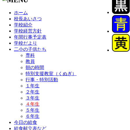
ホーム
校長あいさつ
学校紹介
学校経営方針
年間行事予定表
学校だより
二小の子供たち
専科
教員
朝の時間
特別支援教室（くぬぎ）
行事・特別活動
１年生
２年生
３年生
４年生
５年生
６年生
今日の給食
給食献立表など