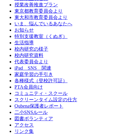
授業改善推進プラン
東京都教育委員会より
東大和市教育委員会より
いま、悩んでいるあなたへ
お知らせ
特別支援教室（くぬぎ）
生活指導
校内研究の様子
校内研究資料
代表委員会より
iPad SNS 関連
家庭学習の手引き
各種様式（登校許可証）
PTA会員向け
コミュニティ・スクール
スクリーンタイム設定の仕方
Qubena保護者レポート
二小SNSルール
図書ボランティア
アクセス
リンク集