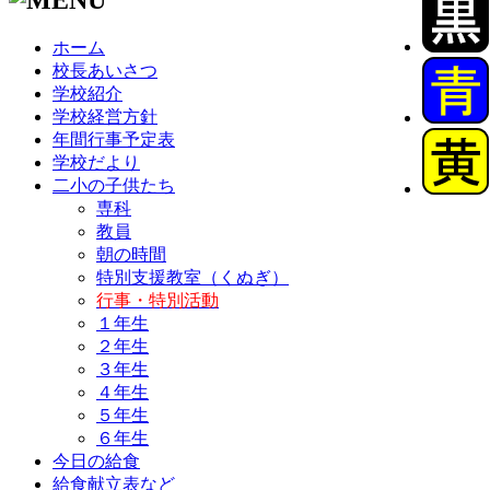
ホーム
校長あいさつ
学校紹介
学校経営方針
年間行事予定表
学校だより
二小の子供たち
専科
教員
朝の時間
特別支援教室（くぬぎ）
行事・特別活動
１年生
２年生
３年生
４年生
５年生
６年生
今日の給食
給食献立表など