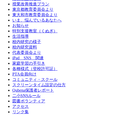
授業改善推進プラン
東京都教育委員会より
東大和市教育委員会より
いま、悩んでいるあなたへ
お知らせ
特別支援教室（くぬぎ）
生活指導
校内研究の様子
校内研究資料
代表委員会より
iPad SNS 関連
家庭学習の手引き
各種様式（登校許可証）
PTA会員向け
コミュニティ・スクール
スクリーンタイム設定の仕方
Qubena保護者レポート
二小SNSルール
図書ボランティア
アクセス
リンク集