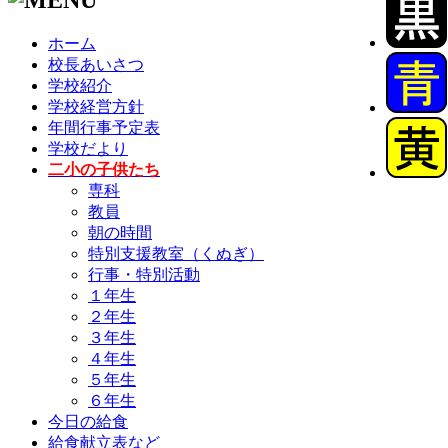
ホーム
校長あいさつ
学校紹介
学校経営方針
年間行事予定表
学校だより
二小の子供たち
専科
教員
朝の時間
特別支援教室（くぬぎ）
行事・特別活動
１年生
２年生
３年生
４年生
５年生
６年生
今日の給食
給食献立表など