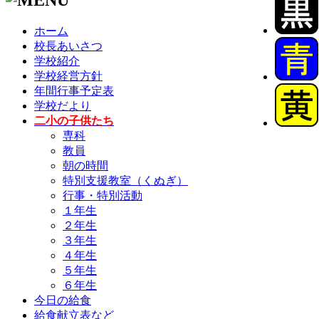
ホーム
校長あいさつ
学校紹介
学校経営方針
年間行事予定表
学校だより
二小の子供たち
専科
教員
朝の時間
特別支援教室（くぬぎ）
行事・特別活動
１年生
２年生
３年生
４年生
５年生
６年生
今日の給食
給食献立表など