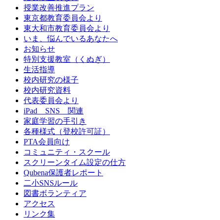
授業改善推進プラン
東京都教育委員会より
東大和市教育委員会より
いま、悩んでいるあなたへ
お知らせ
特別支援教室（くぬぎ）
生活指導
校内研究の様子
校内研究資料
代表委員会より
iPad SNS 関連
家庭学習の手引き
各種様式（登校許可証）
PTA会員向け
コミュニティ・スクール
スクリーンタイム設定の仕方
Qubena保護者レポート
二小SNSルール
図書ボランティア
アクセス
リンク集