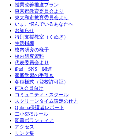
授業改善推進プラン
東京都教育委員会より
東大和市教育委員会より
いま、悩んでいるあなたへ
お知らせ
特別支援教室（くぬぎ）
生活指導
校内研究の様子
校内研究資料
代表委員会より
iPad SNS 関連
家庭学習の手引き
各種様式（登校許可証）
PTA会員向け
コミュニティ・スクール
スクリーンタイム設定の仕方
Qubena保護者レポート
二小SNSルール
図書ボランティア
アクセス
リンク集