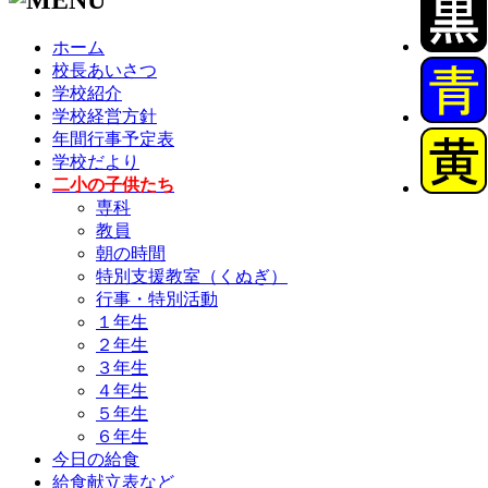
ホーム
校長あいさつ
学校紹介
学校経営方針
年間行事予定表
学校だより
二小の子供たち
専科
教員
朝の時間
特別支援教室（くぬぎ）
行事・特別活動
１年生
２年生
３年生
４年生
５年生
６年生
今日の給食
給食献立表など