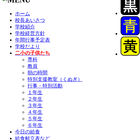
ホーム
校長あいさつ
学校紹介
学校経営方針
年間行事予定表
学校だより
二小の子供たち
専科
教員
朝の時間
特別支援教室（くぬぎ）
行事・特別活動
１年生
２年生
３年生
４年生
５年生
６年生
今日の給食
給食献立表など