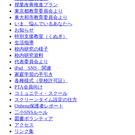
授業改善推進プラン
東京都教育委員会より
東大和市教育委員会より
いま、悩んでいるあなたへ
お知らせ
特別支援教室（くぬぎ）
生活指導
校内研究の様子
校内研究資料
代表委員会より
iPad SNS 関連
家庭学習の手引き
各種様式（登校許可証）
PTA会員向け
コミュニティ・スクール
スクリーンタイム設定の仕方
Qubena保護者レポート
二小SNSルール
図書ボランティア
アクセス
リンク集