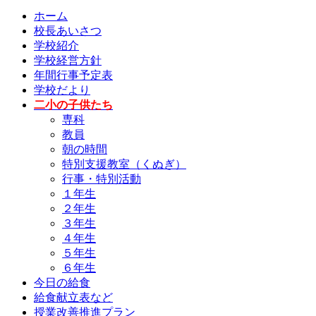
ホーム
校長あいさつ
学校紹介
学校経営方針
年間行事予定表
学校だより
二小の子供たち
専科
教員
朝の時間
特別支援教室（くぬぎ）
行事・特別活動
１年生
２年生
３年生
４年生
５年生
６年生
今日の給食
給食献立表など
授業改善推進プラン