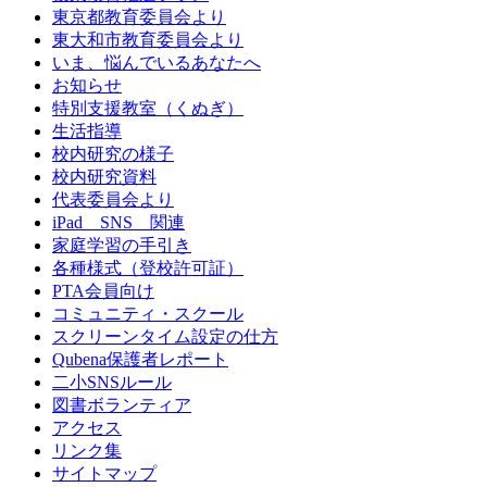
東京都教育委員会より
東大和市教育委員会より
いま、悩んでいるあなたへ
お知らせ
特別支援教室（くぬぎ）
生活指導
校内研究の様子
校内研究資料
代表委員会より
iPad SNS 関連
家庭学習の手引き
各種様式（登校許可証）
PTA会員向け
コミュニティ・スクール
スクリーンタイム設定の仕方
Qubena保護者レポート
二小SNSルール
図書ボランティア
アクセス
リンク集
サイトマップ