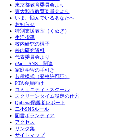
東京都教育委員会より
東大和市教育委員会より
いま、悩んでいるあなたへ
お知らせ
特別支援教室（くぬぎ）
生活指導
校内研究の様子
校内研究資料
代表委員会より
iPad SNS 関連
家庭学習の手引き
各種様式（登校許可証）
PTA会員向け
コミュニティ・スクール
スクリーンタイム設定の仕方
Qubena保護者レポート
二小SNSルール
図書ボランティア
アクセス
リンク集
サイトマップ