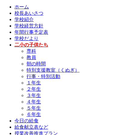
ホーム
校長あいさつ
学校紹介
学校経営方針
年間行事予定表
学校だより
二小の子供たち
専科
教員
朝の時間
特別支援教室（くぬぎ）
行事・特別活動
１年生
２年生
３年生
４年生
５年生
６年生
今日の給食
給食献立表など
授業改善推進プラン