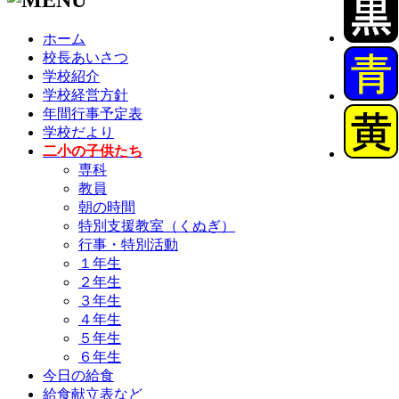
ホーム
校長あいさつ
学校紹介
学校経営方針
年間行事予定表
学校だより
二小の子供たち
専科
教員
朝の時間
特別支援教室（くぬぎ）
行事・特別活動
１年生
２年生
３年生
４年生
５年生
６年生
今日の給食
給食献立表など