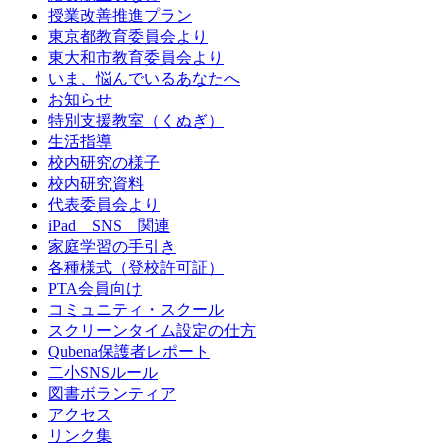
授業改善推進プラン
東京都教育委員会より
東大和市教育委員会より
いま、悩んでいるあなたへ
お知らせ
特別支援教室（くぬぎ）
生活指導
校内研究の様子
校内研究資料
代表委員会より
iPad SNS 関連
家庭学習の手引き
各種様式（登校許可証）
PTA会員向け
コミュニティ・スクール
スクリーンタイム設定の仕方
Qubena保護者レポート
二小SNSルール
図書ボランティア
アクセス
リンク集