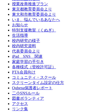
授業改善推進プラン
東京都教育委員会より
東大和市教育委員会より
いま、悩んでいるあなたへ
お知らせ
特別支援教室（くぬぎ）
生活指導
校内研究の様子
校内研究資料
代表委員会より
iPad SNS 関連
家庭学習の手引き
各種様式（登校許可証）
PTA会員向け
コミュニティ・スクール
スクリーンタイム設定の仕方
Qubena保護者レポート
二小SNSルール
図書ボランティア
アクセス
リンク集