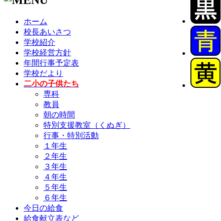
ホーム
校長あいさつ
学校紹介
学校経営方針
年間行事予定表
学校だより
二小の子供たち
専科
教員
朝の時間
特別支援教室（くぬぎ）
行事・特別活動
１年生
２年生
３年生
４年生
５年生
６年生
今日の給食
給食献立表など