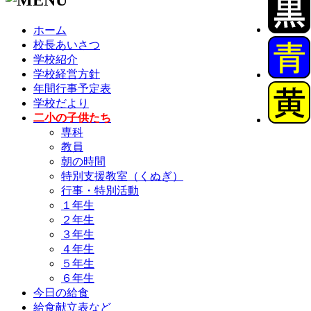
ホーム
校長あいさつ
学校紹介
学校経営方針
年間行事予定表
学校だより
二小の子供たち
専科
教員
朝の時間
特別支援教室（くぬぎ）
行事・特別活動
１年生
２年生
３年生
４年生
５年生
６年生
今日の給食
給食献立表など