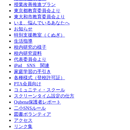
授業改善推進プラン
東京都教育委員会より
東大和市教育委員会より
いま、悩んでいるあなたへ
お知らせ
特別支援教室（くぬぎ）
生活指導
校内研究の様子
校内研究資料
代表委員会より
iPad SNS 関連
家庭学習の手引き
各種様式（登校許可証）
PTA会員向け
コミュニティ・スクール
スクリーンタイム設定の仕方
Qubena保護者レポート
二小SNSルール
図書ボランティア
アクセス
リンク集