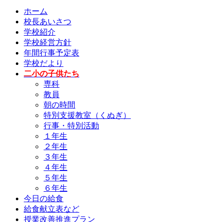
ホーム
校長あいさつ
学校紹介
学校経営方針
年間行事予定表
学校だより
二小の子供たち
専科
教員
朝の時間
特別支援教室（くぬぎ）
行事・特別活動
１年生
２年生
３年生
４年生
５年生
６年生
今日の給食
給食献立表など
授業改善推進プラン