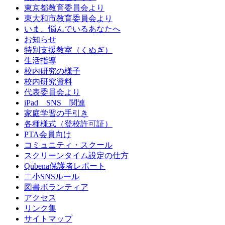
東京都教育委員会より
東大和市教育委員会より
いま、悩んでいるあなたへ
お知らせ
特別支援教室（くぬぎ）
生活指導
校内研究の様子
校内研究資料
代表委員会より
iPad SNS 関連
家庭学習の手引き
各種様式（登校許可証）
PTA会員向け
コミュニティ・スクール
スクリーンタイム設定の仕方
Qubena保護者レポート
二小SNSルール
図書ボランティア
アクセス
リンク集
サイトマップ